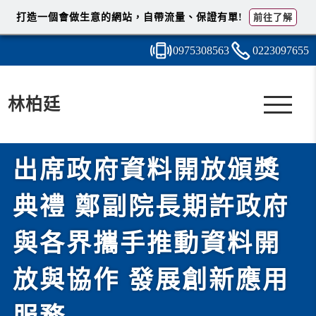
打造一個會做生意的網站，自帶流量、保證有單!
前往了解
0975
3
0
8
563
0223
0
9
7
655
林柏廷
出席政府資料開放頒獎
典禮 鄭副院長期許政府
與各界攜手推動資料開
放與協作 發展創新應用