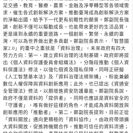
足交通、教育、醫療、農業、金融及淨零轉型等各領域需
求，催生各式創新解決方案，推動臺灣成為創新解決方案
的淨輸出國，給予下一代更有前瞻性的願景。鄭副院長強
調，創新不僅可以驅動成長，也能帶來更好的生活品質，
更是達到永續的重要道路，一個創新、繁榮、永續的臺
灣，可以為世界做出更多貢獻。鄭副院長表示，「智慧國
家2.0」的重中之重就是「資料治理」，未來政府有四大
努力方向：第一，建立資料治理的法制基礎。政府即將提
出《個人資料保護委員會組織法》，分階段推動《個人資
料保護法》修法，以強化個資及隱私保障，同時正研擬
《人工智慧基本法》及「資料治理法規架構」，盼能兼顧
數位人權保障與資料創新應用；此外，也已提出《資通安
全管理法》修法，以期增進資安防護量能。鄭副院長說，
政府不僅是資料的「提供者」，同時也應該是資料安全的
「守護者」，唯有做好這樣的角色，才能成為資料開放與
創新應用的「推動者」。第二，鄭副院長提到，目前正從
「資料開放」邁向更積極的「資料協作」。由政府帶頭擴
大資料開放，促進跨機關合作，推動可信任的資料流通；