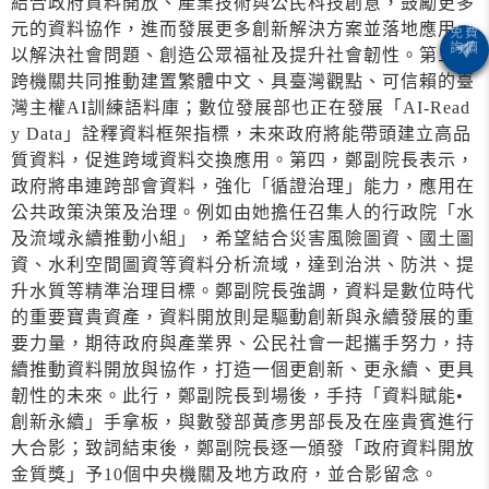
結合政府資料開放、產業技術與公民科技創意，鼓勵更多
元的資料協作，進而發展更多創新解決方案並落地應用，
以解決社會問題、創造公眾福祉及提升社會韌性。第三，
跨機關共同推動建置繁體中文、具臺灣觀點、可信賴的臺
灣主權AI訓練語料庫；數位發展部也正在發展「AI-Read
y Data」詮釋資料框架指標，未來政府將能帶頭建立高品
質資料，促進跨域資料交換應用。第四，鄭副院長表示，
政府將串連跨部會資料，強化「循證治理」能力，應用在
公共政策決策及治理。例如由她擔任召集人的行政院「水
及流域永續推動小組」，希望結合災害風險圖資、國土圖
資、水利空間圖資等資料分析流域，達到治洪、防洪、提
升水質等精準治理目標。鄭副院長強調，資料是數位時代
的重要寶貴資產，資料開放則是驅動創新與永續發展的重
要力量，期待政府與產業界、公民社會一起攜手努力，持
續推動資料開放與協作，打造一個更創新、更永續、更具
韌性的未來。此行，鄭副院長到場後，手持「資料賦能•
創新永續」手拿板，與數發部黃彥男部長及在座貴賓進行
大合影；致詞結束後，鄭副院長逐一頒發「政府資料開放
金質獎」予10個中央機關及地方政府，並合影留念。