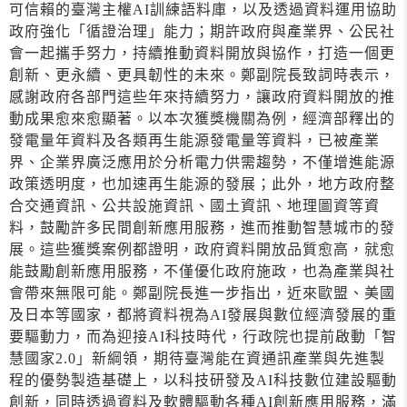
可信賴的臺灣主權AI訓練語料庫，以及透過資料運用協助
政府強化「循證治理」能力；期許政府與產業界、公民社
會一起攜手努力，持續推動資料開放與協作，打造一個更
創新、更永續、更具韌性的未來。鄭副院長致詞時表示，
感謝政府各部門這些年來持續努力，讓政府資料開放的推
動成果愈來愈顯著。以本次獲獎機關為例，經濟部釋出的
發電量年資料及各類再生能源發電量等資料，已被產業
界、企業界廣泛應用於分析電力供需趨勢，不僅增進能源
政策透明度，也加速再生能源的發展；此外，地方政府整
合交通資訊、公共設施資訊、國土資訊、地理圖資等資
料，鼓勵許多民間創新應用服務，進而推動智慧城市的發
展。這些獲獎案例都證明，政府資料開放品質愈高，就愈
能鼓勵創新應用服務，不僅優化政府施政，也為產業與社
會帶來無限可能。鄭副院長進一步指出，近來歐盟、美國
及日本等國家，都將資料視為AI發展與數位經濟發展的重
要驅動力，而為迎接AI科技時代，行政院也提前啟動「智
慧國家2.0」新綱領，期待臺灣能在資通訊產業與先進製
程的優勢製造基礎上，以科技研發及AI科技數位建設驅動
創新，同時透過資料及軟體驅動各種AI創新應用服務，滿